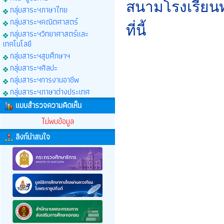
สนามโรงเรียนท
กลุ่มสาระฯภาษาไทย
กลุ่มสาระฯคณิตศาสตร์
ที่นี้
กลุ่มสาระฯวิทยาศาสตร์และ
เทคโนโลยี
กลุ่มสาระฯสุขศึกษาฯ
กลุ่มสาระฯศิลปะ
กลุ่มสาระฯการงานอาชีพ
กลุ่มสาระฯภาษาต่างประเทศ
แบบสำรวจความคิดเห็น
ไม่พบข้อมูล
ลิงก์น่าสนใจ