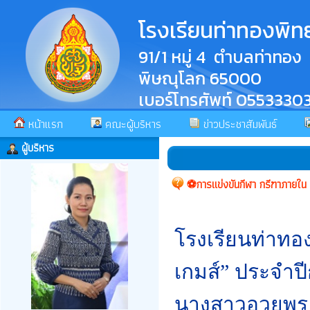
โรงเรียนท่าทองพิ
91/1 หมู่ 4 ตำบลท่าทอง
พิษณุโลก 65000
เบอร์โทรศัพท์ 0553330
หน้าแรก
คณะผู้บริหาร
ข่าวประชาสัมพันธ์
ผู้บริหาร
⚽️การแข่งขันกีฬา กรีฑาภายใน
โรงเรียนท่าทอ
เกมส์” ประจำปี
นางสาวอวยพร ส