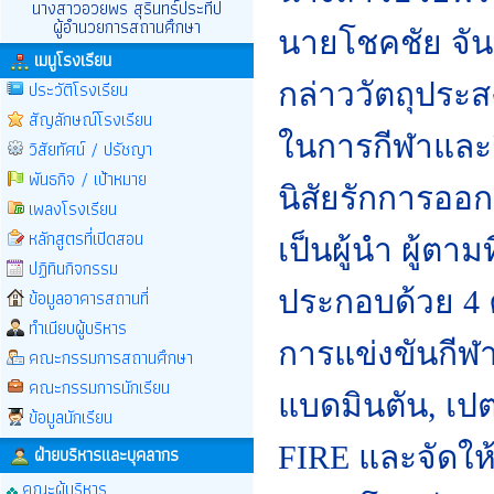
นางสาวอวยพร สุรินทร์ประทีป
ผู้อำนวยการสถานศึกษา
นายโชคชัย จันท
เมนูโรงเรียน
ประวัติโรงเรียน
กล่าววัตถุประส
สัญลักษณ์โรงเรียน
ในการกีฬาและกิ
วิสัยทัศน์ / ปรัชญา
พันธกิจ / เป้าหมาย
นิสัยรักการออ
เพลงโรงเรียน
หลักสูตรที่เปิดสอน
เป็นผู้นำ ผู้ตาม
ปฏิทินกิจกรรม
ประกอบด้วย 4 คณ
ข้อมูลอาคารสถานที่
ทำเนียบผู้บริหาร
การแข่งขันกีฬา
คณะกรรมการสถานศึกษา
คณะกรรมการนักเรียน
แบดมินตัน, เป
ข้อมูลนักเรียน
FIRE และจัดให
ฝ่ายบริหารและบุคลากร
คณะผู้บริหาร