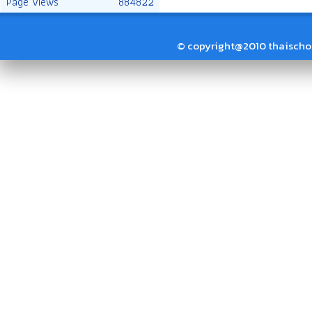
Page Views
884822
© copyright@2010 thaischool.