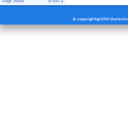
Page Views
878472
© copyright@2010 thaischool.