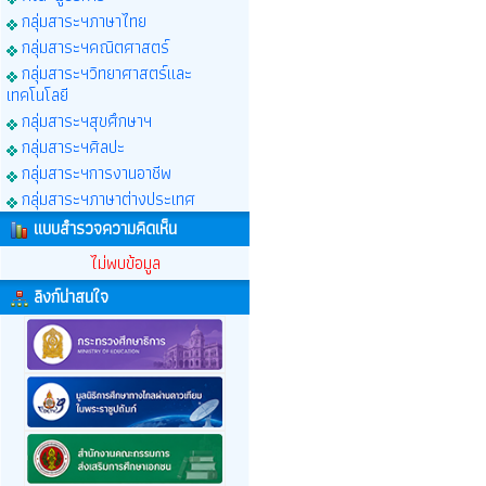
กลุ่มสาระฯภาษาไทย
กลุ่มสาระฯคณิตศาสตร์
กลุ่มสาระฯวิทยาศาสตร์และ
เทคโนโลยี
กลุ่มสาระฯสุขศึกษาฯ
กลุ่มสาระฯศิลปะ
กลุ่มสาระฯการงานอาชีพ
กลุ่มสาระฯภาษาต่างประเทศ
แบบสำรวจความคิดเห็น
ไม่พบข้อมูล
ลิงก์น่าสนใจ