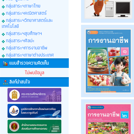
กลุ่มสาระฯภาษาไทย
กลุ่มสาระฯคณิตศาสตร์
กลุ่มสาระฯวิทยาศาสตร์และ
เทคโนโลยี
กลุ่มสาระฯสุขศึกษาฯ
กลุ่มสาระฯศิลปะ
กลุ่มสาระฯการงานอาชีพ
กลุ่มสาระฯภาษาต่างประเทศ
แบบสำรวจความคิดเห็น
ไม่พบข้อมูล
ลิงก์น่าสนใจ