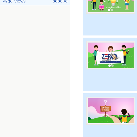
Page Views
888696